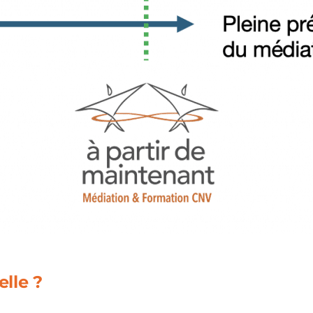
lle ?