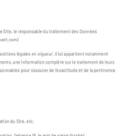
 le Site, le responsable du traitement des Données
enant.com)
sitions légales en vigueur. Il lui appartient notamment
tements, une information complète sur le traitement de leurs
nnables pour s’assurer de l’exactitude et de la pertinence
tion du Site, etc.
ation, l’adresse IP, le mot de passe (hashé)