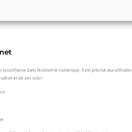
rnet
 pour la confiance dans l’économie numérique, il est précisé aux utilis
isation et de son suivi :
yon
om