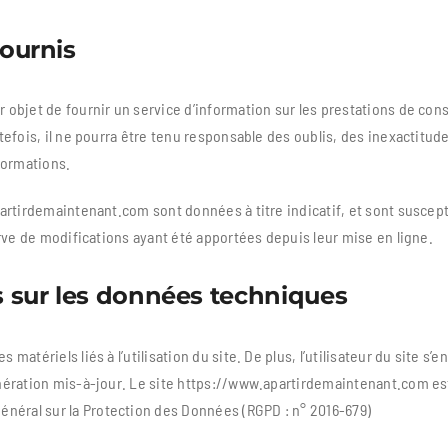
fournis
objet de fournir un service d’information sur les prestations de con
efois, il ne pourra être tenu responsable des oublis, des inexactitude
nformations.
rtirdemaintenant.com sont données à titre indicatif, et sont suscepti
erve de modifications ayant été apportées depuis leur mise en ligne.
s
sur les données techniques
tériels liés à l’utilisation du site. De plus, l’utilisateur du site s’e
ération mis-à-jour. Le site https://www.apartirdemaintenant.com est h
éral sur la Protection des Données (RGPD : n° 2016-679)