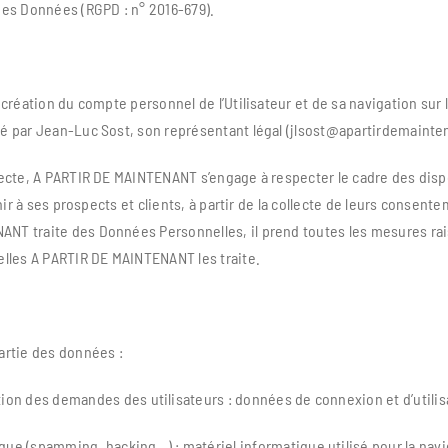
des Données (RGPD : n° 2016-679).
création du compte personnel de l’Utilisateur et de sa navigation sur
té par Jean-Luc Sost, son représentant légal (jlsost@apartirdemaint
ecte, A PARTIR DE MAINTENANT s’engage à respecter le cadre des dispo
nir à ses prospects et clients, à partir de la collecte de leurs consen
T traite des Données Personnelles, il prend toutes les mesures raiso
elles A PARTIR DE MAINTENANT les traite.
artie des données :
stion des demandes des utilisateurs : données de connexion et d’utilisa
ique (spamming, hacking…) : matériel informatique utilisé pour la navig